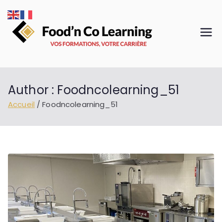
Aller
au
contenu
Food'n
VOS
FORMATIONS,
Co
VOTRE CARRIÈRE
Learnin
Author :
Foodncolearning_51
g
Accueil
Foodncolearning_51