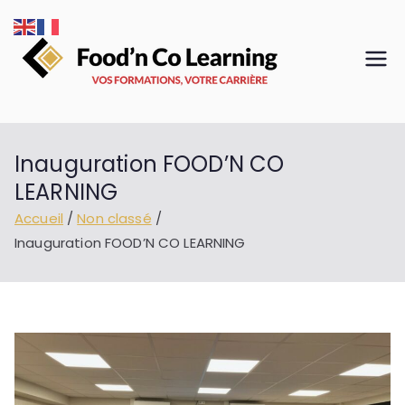
Aller
au
contenu
Food'n
VOS
FORMATIONS,
Co
VOTRE CARRIÈRE
Learnin
Inauguration FOOD’N CO
g
LEARNING
Accueil
Non classé
Inauguration FOOD’N CO LEARNING