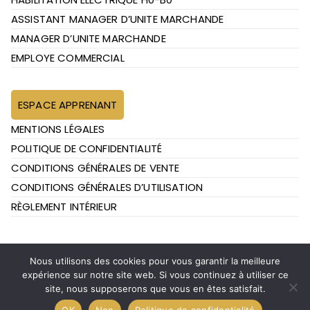
ASSISTANT MANAGER D’UNITE MARCHANDE
MANAGER D’UNITE MARCHANDE
EMPLOYE COMMERCIAL
ESPACE APPRENANT
MENTIONS LÉGALES
POLITIQUE DE CONFIDENTIALITÉ
CONDITIONS GÉNÉRALES DE VENTE
CONDITIONS GÉNÉRALES D’UTILISATION
RÈGLEMENT INTÉRIEUR
Nous utilisons des cookies pour vous garantir la meilleure
expérience sur notre site web. Si vous continuez à utiliser ce
Copyright ©
FOOD'N CO LEARNING | Designed by
site, nous supposerons que vous en êtes satisfait.
FlashKode
OK
Non
Politique de confidentialité