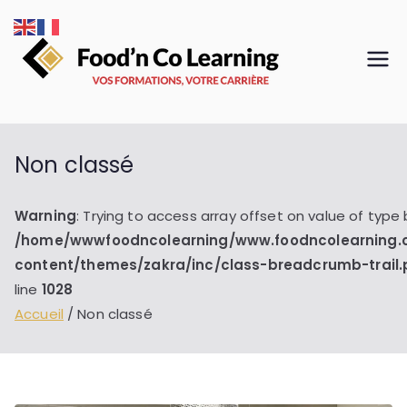
Aller
au
contenu
Food'n
VOS
FORMATIONS,
Co
VOTRE CARRIÈRE
Learnin
Non classé
g
Warning
: Trying to access array offset on value of type 
/home/wwwfoodncolearning/www.foodncolearning
content/themes/zakra/inc/class-breadcrumb-trail
line
1028
Accueil
Non classé